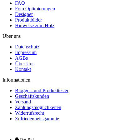
FAQ
Foto Optimierungen
Designer
Produktbilder
Hinweise zum Holz
Über uns
Datenschutz
Impressum
AGBs
Über Uns
Kontakt
Informationen
Blogger- und Produkttester
Geschäftskunden
Versand
Zahlungsmöglichkeiten
Widerrufsrecht
Zufriedenheitsgarantie
PayPal